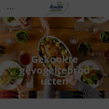
Gekookte
gevogelteprod
ucten