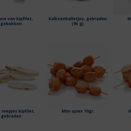
nne van kipfilet,
Kalkoenballetjes, gebraden
K
gebakken
(95 g)
reepjes kipfilet,
Mini spies 10gr
M
gebraden