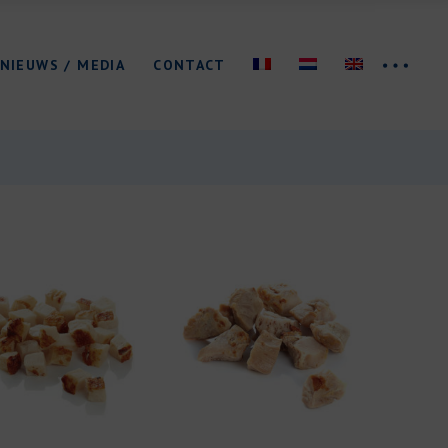
Beurzen
NIEUWS / MEDIA
CONTACT
Brochure/Logo
Beurzen
Brochure/Logo