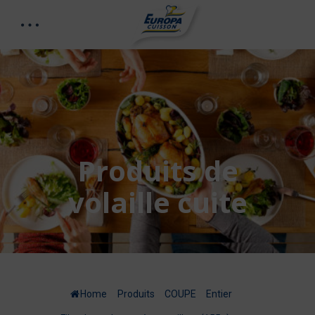
Produits de
volaille cuite
Home
/
Produits
/
COUPE
/
Entier
/