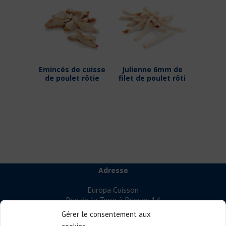
Emincés de cuisse
Julienne 6mm de
de poulet rôtie
filet de poulet rôti
Adresse
Europa Cuisson
Rue de la Terre à Briques 14
7522 Marquain – Belgium
Gérer le consentement aux