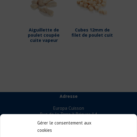
Aiguillette de
Cubes 12mm de
poulet coupée
filet de poulet cuit
cuite vapeur
Adresse
Europa Cuisson
Rue de la Terre à Briques 14
7522 Marquain – Belgium
Gérer le consentement aux
cookies