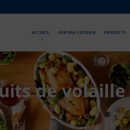
A Propos de nous
Sites de production
ACCUEIL
EUROPA CUISSON
PRODUITS
Conditionnements
Certificats qualité
Recherche & Développement
Environnement
A Propos de nous
Sites de production
its de volaille
Conditionnements
Certificats qualité
Recherche & Développement
Environnement