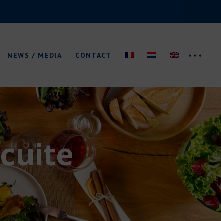
Actualités
Brochure/Logo
NEWS / MEDIA
CONTACT
Salons
Actualités
Brochure/Logo
 cuite
Salons