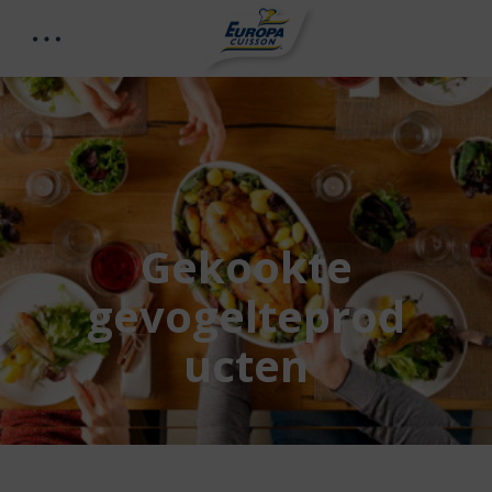
Gekookte
gevogelteprod
ucten