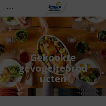
Gekookte
gevogelteprod
ucten