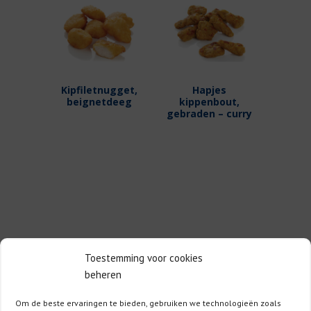
Kipfiletnugget,
Hapjes
beignetdeeg
kippenbout,
gebraden – curry
Adres
Toestemming voor cookies
beheren
Europa Cuisson
Rue de la Terre à Briques 14
Om de beste ervaringen te bieden, gebruiken we technologieën zoals
7522 Marquain – Belgie