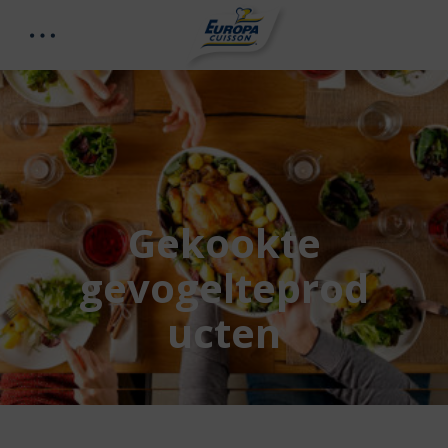
Gekookte
gevogelteprod
ucten