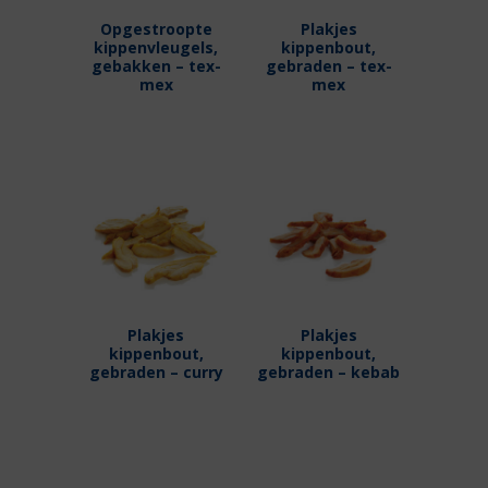
Opgestroopte
Plakjes
kippenvleugels,
kippenbout,
gebakken – tex-
gebraden – tex-
mex
mex
Plakjes
Plakjes
kippenbout,
kippenbout,
gebraden – curry
gebraden – kebab