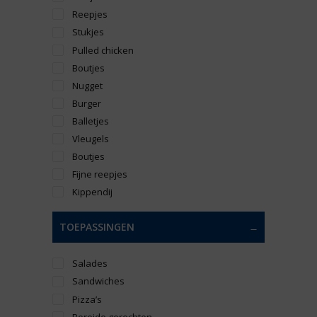
Reepjes
Stukjes
Pulled chicken
Boutjes
Nugget
Burger
Balletjes
Vleugels
Boutjes
Fijne reepjes
Kippendij
TOEPASSINGEN
Salades
Sandwiches
Pizza’s
Bereide gerechten