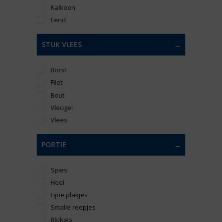
Kalkoen
Eend
STUK VLEES
Borst
Filet
Bout
Vleugel
Vlees
PORTIE
Spies
Heel
Fijne plakjes
Smalle reepjes
Blokjes