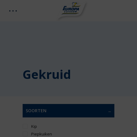
Gekruid
SOORTEN
Kip
Piepkuiken