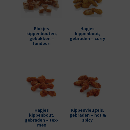
Blokjes
Hapjes
kippenbouten,
kippenbout,
gebakken –
gebraden – curry
tandoori
Hapjes
Kippenvleugels,
kippenbout,
gebraden – hot &
gebraden – tex-
spicy
mex