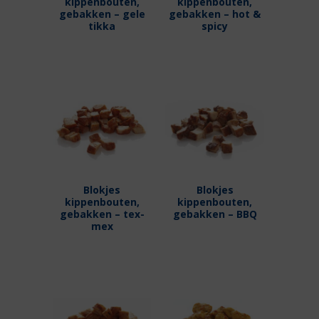
kippenbouten,
kippenbouten,
gebakken – gele
gebakken – hot &
tikka
spicy
Blokjes
Blokjes
kippenbouten,
kippenbouten,
gebakken – tex-
gebakken – BBQ
mex