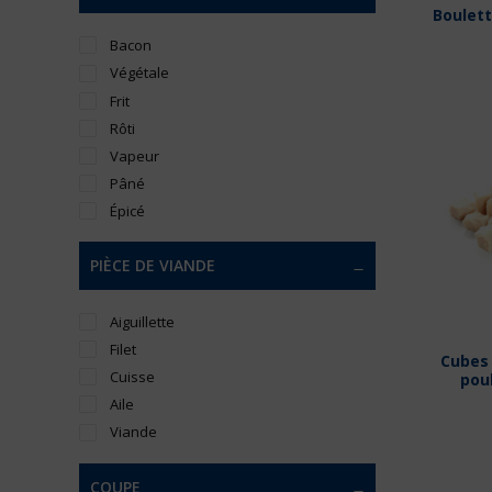
Boulett
Bacon
Végétale
Frit
Rôti
Vapeur
Pâné
Épicé
PIÈCE DE VIANDE
Aiguillette
Filet
Cubes 
Cuisse
pou
Aile
Viande
COUPE