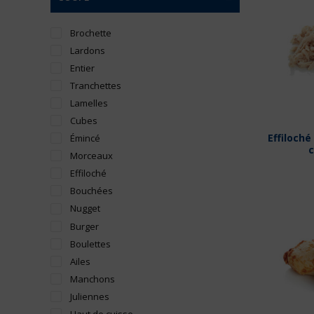
Brochette
Lardons
Entier
Tranchettes
Lamelles
Cubes
Effiloché
Émincé
c
Morceaux
Effiloché
Bouchées
Nugget
Burger
Boulettes
Ailes
Manchons
Juliennes